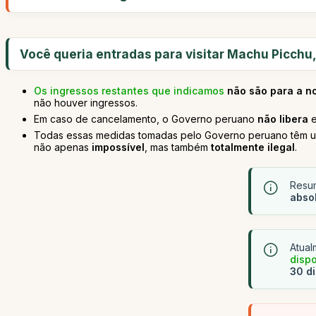
Você queria entradas para visitar Machu Picchu
Os ingressos restantes que indicamos
não são para a n
não houver ingressos.
Em caso de cancelamento, o Governo peruano
não libera
e
Todas essas medidas tomadas pelo Governo peruano têm um 
não apenas
impossível
, mas também
totalmente ilegal
.
Resum
abso
Atual
dispo
30 d