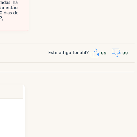
tadas, há
do estão
0 dias de
P
,
Este artigo foi útil?
89
83