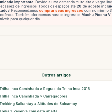
nicado importante!
Devido a uma demanda muito alta e vagas limi
scassez de ingressos. Todos os espaços até
28 de agosto incluí
tados
! Recomendamos
comprar seus ingressos
com no mínimo 3
cedência. Também oferecemos nossos ingressos
Machu Picchu VI
níveis para qualquer dia.
Outros artigos
Trilha Inca Caminhada » Regras da Trilha Inca 2016
Trilha Inca Caminhada » Carregadores
Trekking Salkantay » Altitudes do Salcantay
Treks » Reserva com data aberta