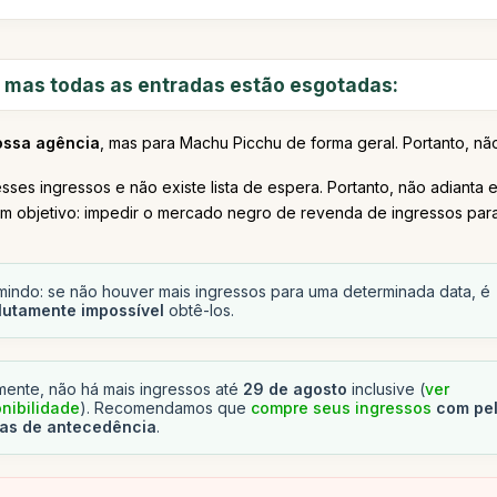
, mas todas as entradas estão esgotadas:
ossa agência
, mas para Machu Picchu de forma geral. Portanto, não
sses ingressos e não existe lista de espera. Portanto, não adianta
objetivo: impedir o mercado negro de revenda de ingressos para q
indo: se não houver mais ingressos para uma determinada data, é
lutamente impossível
obtê-los.
mente, não há mais ingressos até
29 de agosto
inclusive (
ver
nibilidade
). Recomendamos que
compre seus ingressos
com pe
ias de antecedência
.