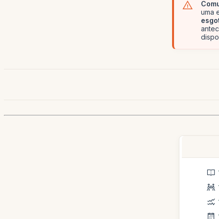
Comu
uma e
esgo
ante
dispo