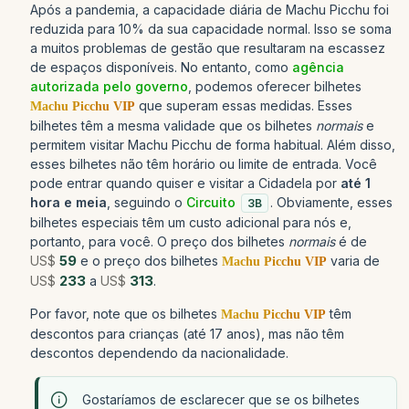
Após a pandemia, a capacidade diária de Machu Picchu foi
reduzida para 10% da sua capacidade normal. Isso se soma
a muitos problemas de gestão que resultaram na escassez
de espaços disponíveis. No entanto, como
agência
autorizada pelo governo
, podemos oferecer bilhetes
que superam essas medidas. Esses
Machu Picchu VIP
bilhetes têm a mesma validade que os bilhetes
normais
e
permitem visitar Machu Picchu de forma habitual. Além disso,
esses bilhetes não têm horário ou limite de entrada. Você
pode entrar quando quiser e visitar a Cidadela por
até 1
hora e meia
, seguindo o
Circuito
. Obviamente, esses
3B
bilhetes especiais têm um custo adicional para nós e,
portanto, para você. O preço dos bilhetes
normais
é de
US$
59
e o preço dos bilhetes
varia de
Machu Picchu VIP
US$
233
a
US$
313
.
Por favor, note que os bilhetes
têm
Machu Picchu VIP
descontos para crianças (até 17 anos), mas não têm
descontos dependendo da nacionalidade.
Gostaríamos de esclarecer que se os bilhetes