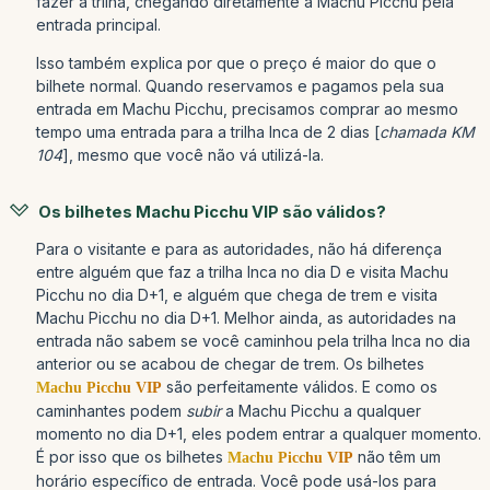
fazer a trilha, chegando diretamente a Machu Picchu pela
entrada principal.
Isso também explica por que o preço é maior do que o
bilhete normal. Quando reservamos e pagamos pela sua
entrada em Machu Picchu, precisamos comprar ao mesmo
tempo uma entrada para a trilha Inca de 2 dias [
chamada KM
104
], mesmo que você não vá utilizá-la.
Os bilhetes Machu Picchu VIP são válidos?
Para o visitante e para as autoridades, não há diferença
entre alguém que faz a trilha Inca no dia D e visita Machu
Picchu no dia D+1, e alguém que chega de trem e visita
Machu Picchu no dia D+1. Melhor ainda, as autoridades na
entrada não sabem se você caminhou pela trilha Inca no dia
anterior ou se acabou de chegar de trem. Os bilhetes
são perfeitamente válidos. E como os
Machu Picchu VIP
caminhantes podem
subir
a Machu Picchu a qualquer
momento no dia D+1, eles podem entrar a qualquer momento.
É por isso que os bilhetes
não têm um
Machu Picchu VIP
horário específico de entrada. Você pode usá-los para