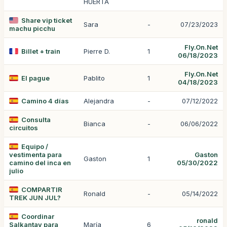
HUERTA
Share vip ticket
Sara
-
07/23/2023
machu picchu
Fly.On.Net
Billet + train
Pierre D.
1
06/18/2023
Fly.On.Net
El pague
Pablito
1
04/18/2023
Camino 4 días
Alejandra
-
07/12/2022
Consulta
Bianca
-
06/06/2022
circuitos
Equipo /
vestimenta para
Gaston
Gaston
1
camino del inca en
05/30/2022
julio
COMPARTIR
Ronald
-
05/14/2022
TREK JUN JUL?
Coordinar
ronald
Salkantay para
María
6