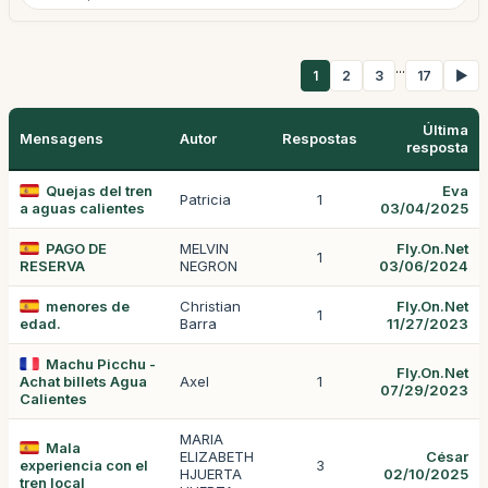
...
1
2
3
17
▶
Última
Mensagens
Autor
Respostas
resposta
Quejas del tren
Eva
Patricia
1
a aguas calientes
03/04/2025
PAGO DE
MELVIN
Fly.On.Net
1
RESERVA
NEGRON
03/06/2024
menores de
Christian
Fly.On.Net
1
edad.
Barra
11/27/2023
Machu Picchu -
Fly.On.Net
Achat billets Agua
Axel
1
07/29/2023
Calientes
MARIA
Mala
ELIZABETH
César
experiencia con el
3
HJUERTA
02/10/2025
tren local