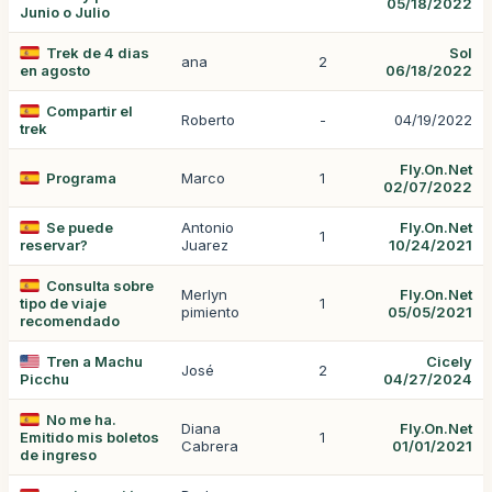
05/18/2022
Junio o Julio
Trek de 4 dias
Sol
ana
2
en agosto
06/18/2022
Compartir el
Roberto
-
04/19/2022
trek
Fly.On.Net
Programa
Marco
1
02/07/2022
Se puede
Antonio
Fly.On.Net
1
reservar?
Juarez
10/24/2021
Consulta sobre
Merlyn
Fly.On.Net
tipo de viaje
1
pimiento
05/05/2021
recomendado
Tren a Machu
Cicely
José
2
Picchu
04/27/2024
No me ha.
Diana
Fly.On.Net
Emitido mis boletos
1
Cabrera
01/01/2021
de ingreso