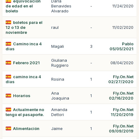
equivocación
Darla
de edad en el
Benavides
-
11/24/2020
boleto
Alvarado
boletos para el
12 o 13 de
raul
-
11/02/2020
noviembre
Camino inca 4
Pablo
Magali
3
dias
05/05/2021
Giuliana
Febrero 2021
-
08/04/2020
Ruggiero
camino inca 4
Fly.On.Net
Rosina
1
dias
02/27/2020
Ana
Fly.On.Net
Horarios
1
Joaquina
02/16/2020
Actualmente no
Amanda
Fly.On.Net
1
tengo el pasaporte.
Dettori
11/20/2019
Fly.On.Net
Alimentación
Jaime
1
09/09/2019