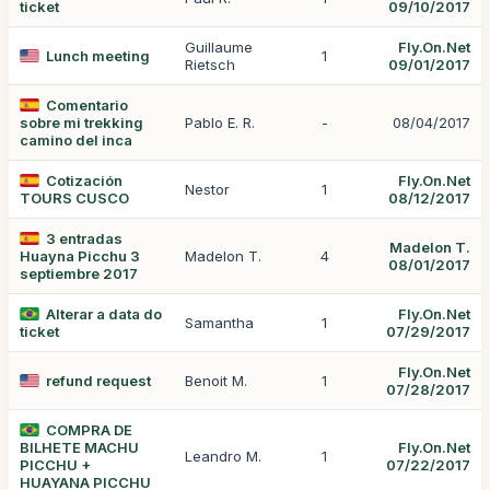
ticket
09/10/2017
Guillaume
Fly.On.Net
Lunch meeting
1
Rietsch
09/01/2017
Comentario
sobre mi trekking
Pablo E. R.
-
08/04/2017
camino del inca
Cotización
Fly.On.Net
Nestor
1
TOURS CUSCO
08/12/2017
3 entradas
Madelon T.
Huayna Picchu 3
Madelon T.
4
08/01/2017
septiembre 2017
Alterar a data do
Fly.On.Net
Samantha
1
ticket
07/29/2017
Fly.On.Net
refund request
Benoit M.
1
07/28/2017
COMPRA DE
BILHETE MACHU
Fly.On.Net
Leandro M.
1
PICCHU +
07/22/2017
HUAYANA PICCHU