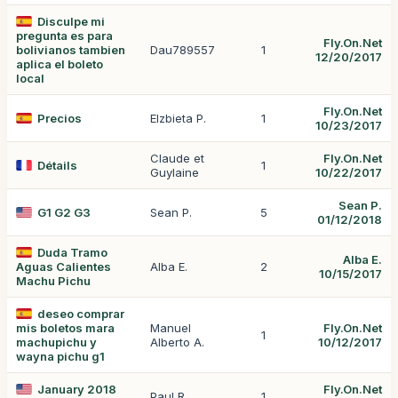
Disculpe mi
pregunta es para
Fly.On.Net
bolivianos tambien
Dau789557
1
12/20/2017
aplica el boleto
local
Fly.On.Net
Precios
Elzbieta P.
1
10/23/2017
Claude et
Fly.On.Net
Détails
1
Guylaine
10/22/2017
Sean P.
G1 G2 G3
Sean P.
5
01/12/2018
Duda Tramo
Alba E.
Aguas Calientes
Alba E.
2
10/15/2017
Machu Pichu
deseo comprar
mis boletos mara
Manuel
Fly.On.Net
1
machupichu y
Alberto A.
10/12/2017
wayna pichu g1
January 2018
Fly.On.Net
Paul R.
1