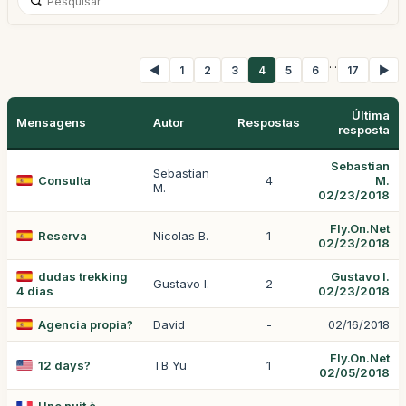
...
◀
1
2
3
4
5
6
17
▶
Última
Mensagens
Autor
Respostas
resposta
Sebastian
Sebastian
Consulta
4
M.
M.
02/23/2018
Fly.On.Net
Reserva
Nicolas B.
1
02/23/2018
dudas trekking
Gustavo I.
Gustavo I.
2
4 dias
02/23/2018
Agencia propia?
David
-
02/16/2018
Fly.On.Net
12 days?
TB Yu
1
02/05/2018