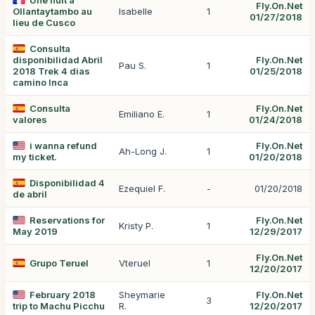
Une nuit à
Fly.On.Net
Ollantaytambo au
Isabelle
1
01/27/2018
lieu de Cusco
Consulta
disponibilidad Abril
Fly.On.Net
Pau S.
1
2018 Trek 4 dias
01/25/2018
camino Inca
Consulta
Fly.On.Net
Emiliano E.
1
valores
01/24/2018
i wanna refund
Fly.On.Net
Ah-Long J.
1
my ticket.
01/20/2018
Disponibilidad 4
Ezequiel F.
-
01/20/2018
de abril
Reservations for
Fly.On.Net
Kristy P.
1
May 2019
12/29/2017
Fly.On.Net
Grupo Teruel
Vteruel
1
12/20/2017
February 2018
Sheymarie
Fly.On.Net
3
trip to Machu Picchu
R.
12/20/2017