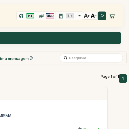
PT
USD
xima mensagem
Page 1 of 1
1
 MISMA