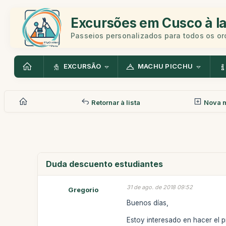
Excursões em Cusco à la
Passeios personalizados para todos os o
EXCURSÃO
MACHU PICCHU
Retornar à lista
Nova 
Duda descuento estudiantes
31 de ago. de 2018 09:52
Gregorio
Buenos días,
Estoy interesado en hacer el 