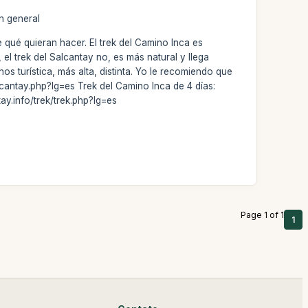
En general
qué quieran hacer. El trek del Camino Inca es
l trek del Salcantay no, es más natural y llega
os turística, más alta, distinta. Yo le recomiendo que
cantay.php?lg=es Trek del Camino Inca de 4 días:
ay.info/trek/trek.php?lg=es
Page 1 of 1
1