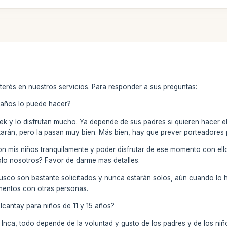
terés en nuestros servicios. Para responder a sus preguntas:
1 años lo puede hacer?
ek y lo disfrutan mucho. Ya depende de sus padres si quieren hacer e
utarán, pero la pasan muy bien. Más bien, hay que prever porteadores p
n mis niños tranquilamente y poder disfrutar de ese momento con ellos
 solo nosotros? Favor de darme mas detalles.
Cusco son bastante solicitados y nunca estarán solos, aún cuando lo ha
entos con otras personas.
lcantay para niños de 11 y 15 años?
o Inca, todo depende de la voluntad y gusto de los padres y de los niñ