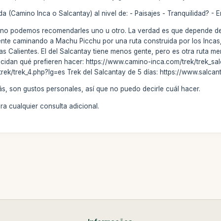
a (Camino Inca o Salcantay) al nivel de: - Paisajes - Tranquilidad? - 
s, no podemos recomendarles uno u otro. La verdad es que depende de 
nte caminando a Machu Picchu por una ruta construida por los Incas, e
s Calientes. El del Salcantay tiene menos gente, pero es otra ruta men
ecidan qué prefieren hacer: https://www.camino-inca.com/trek/trek_sal
ek/trek_4.php?lg=es Trek del Salcantay de 5 días: https://www.salcant
, son gustos personales, así que no puedo decirle cuál hacer.
a cualquier consulta adicional.