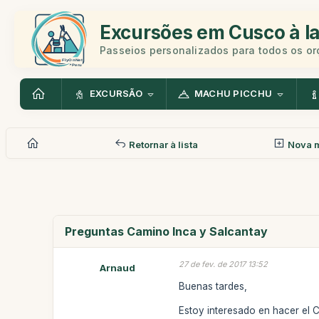
Excursões em Cusco à la
Passeios personalizados para todos os o
EXCURSÃO
MACHU PICCHU
Retornar à lista
Nova 
Preguntas Camino Inca y Salcantay
27 de fev. de 2017 13:52
Arnaud
Buenas tardes,
Estoy interesado en hacer el C