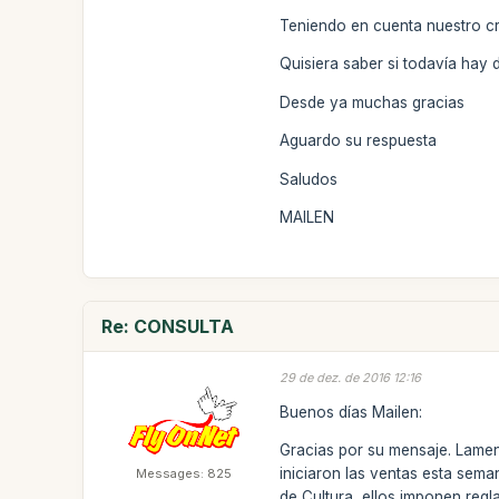
Teniendo en cuenta nuestro cro
Quisiera saber si todavía hay d
Desde ya muchas gracias
Aguardo su respuesta
Saludos
MAILEN
Re: CONSULTA
29 de dez. de 2016 12:16
Buenos días Mailen:
Gracias por su mensaje. Lamen
iniciaron las ventas esta sema
Messages: 825
de Cultura, ellos imponen regl