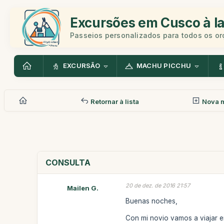
Excursões em Cusco à la
Passeios personalizados para todos os o
EXCURSÃO
MACHU PICCHU
Retornar à lista
Nova 
CONSULTA
20 de dez. de 2016 21:57
Mailen G.
Buenas noches,
Con mi novio vamos a viajar en