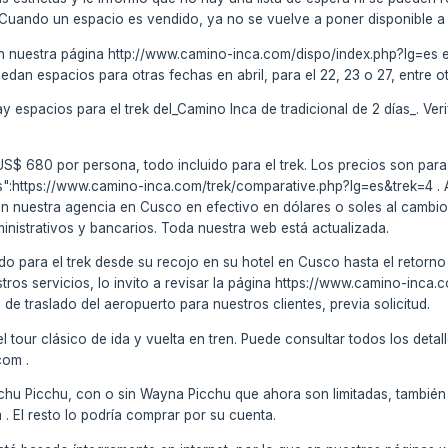
 Cuando un espacio es vendido, ya no se vuelve a poner disponible a 
en nuestra página http://www.camino-inca.com/dispo/index.php?lg=es es
edan espacios para otras fechas en abril, para el 22, 23 o 27, entre ot
ay espacios para el trek del_Camino Inca de tradicional de 2 días_. Ver
s US$ 680 por persona, todo incluido para el trek. Los precios son par
":https://www.camino-inca.com/trek/comparative.php?lg=es&trek=4 . Al
n nuestra agencia en Cusco en efectivo en dólares o soles al cambio d
nistrativos y bancarios. Toda nuestra web está actualizada.
do para el trek desde su recojo en su hotel en Cusco hasta el retorno (
stros servicios, lo invito a revisar la página https://www.camino-inca
de traslado del aeropuerto para nuestros clientes, previa solicitud.
tour clásico de ida y vuelta en tren. Puede consultar todos los detall
com .
chu Picchu, con o sin Wayna Picchu que ahora son limitadas, también 
El resto lo podría comprar por su cuenta.