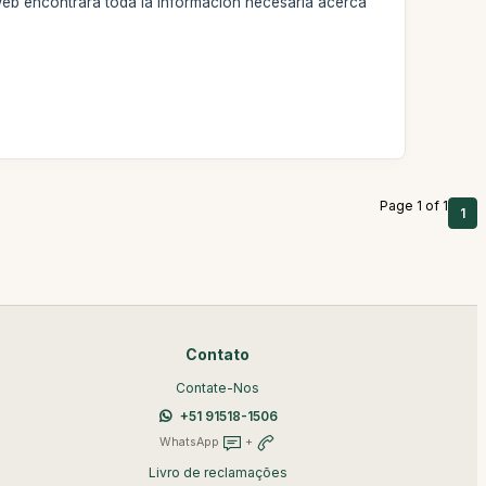
web encontrará toda la información necesaria acerca
Page 1 of 1
1
Contato
Contate-Nos
+51 91518-1506
WhatsApp
+
Livro de reclamações