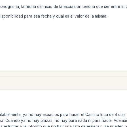
nograma, la fecha de inicio de la excursión tendría que ser entre el 2
isponibilidad para esa fecha y cual es el valor de la misma.
tablemente, ya no hay espacios para hacer el Camino Inca de 4 días e
na. Cuando ya no hay plazas, no hay para nada ni para nadie. Además, 
as estrictas y le informo que no hay una lista de espera ni se puede