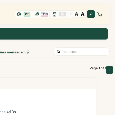
PT
USD
xima mensagem
Page 1 of 1
1
inca 4d 3n.